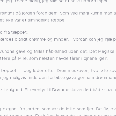
 jeg troede aldrig, jeg ville se et selv! udbrød Pippi.
sigtigt på jorden foran dem. Som ved magi kunne man 
det ikke var et almindeligt tæppe.
ud fra tæppet:
rdes blandt drømme og minder. Hvordan kan jeg hjælpe
rsvundne gave og Milles håbløshed uden det. Det Magiske
re på Mille, som næsten havde tårer i øjnene igen.
gde tæppet. — Jeg leder efter Drømmeskoven, hvor alle s
kan jeg muligvis finde den fortabte gave gennem drømmen
ede i enighed. Et eventyr til Drømmeskoven lød både sp
 elegant fra jorden, som var de lette som fjer. De fløj ov
 glitrende søer. Fra luften kunne de se, hvor stor og s