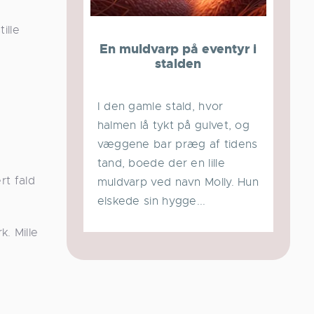
ille
En muldvarp på eventyr i
stalden
I den gamle stald, hvor
halmen lå tykt på gulvet, og
væggene bar præg af tidens
tand, boede der en lille
rt fald
muldvarp ved navn Molly. Hun
elskede sin hygge...
. Mille