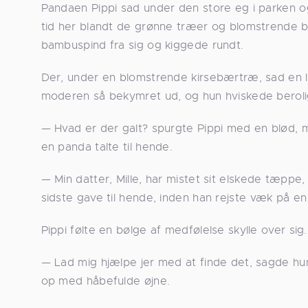
Pandaen Pippi sad under den store eg i parken o
tid her blandt de grønne træer og blomstrende b
bambuspind fra sig og kiggede rundt.
Der, under en blomstrende kirsebærtræ, sad en lil
moderen så bekymret ud, og hun hviskede berolige
— Hvad er der galt? spurgte Pippi med en blød,
en panda talte til hende.
— Min datter, Mille, har mistet sit elskede tæpp
sidste gave til hende, inden han rejste væk på en
Pippi følte en bølge af medfølelse skylle over sig.
— Lad mig hjælpe jer med at finde det, sagde hu
op med håbefulde øjne.