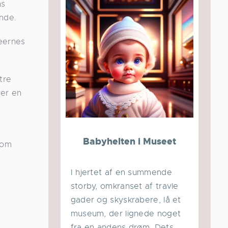
ns
inde.
ræernes
tre
ver en
Babyhelten i Museet
som
I hjertet af en summende
storby, omkranset af travle
gader og skyskrabere, lå et
museum, der lignede noget
fra en andens drøm. Dets