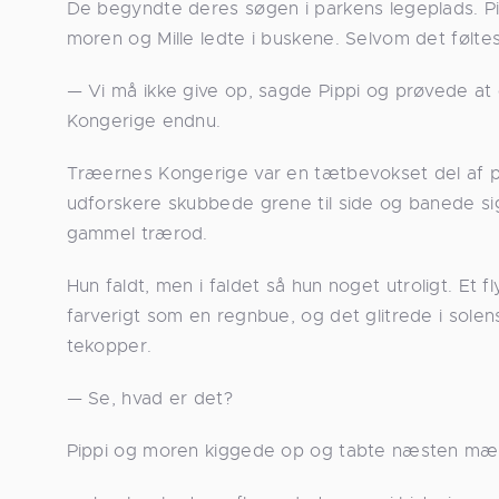
De begyndte deres søgen i parkens legeplads. Pi
moren og Mille ledte i buskene. Selvom det følte
— Vi må ikke give op, sagde Pippi og prøvede at 
Kongerige endnu.
Træernes Kongerige var en tætbevokset del af p
udforskere skubbede grene til side og banede sig
gammel trærod.
Hun faldt, men i faldet så hun noget utroligt. 
farverigt som en regnbue, og det glitrede i sole
tekopper.
— Se, hvad er det?
Pippi og moren kiggede op og tabte næsten mæl