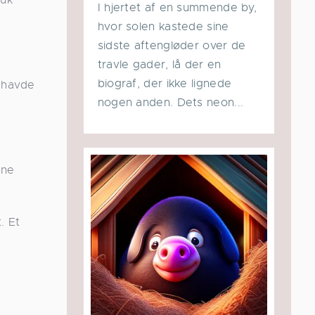
I hjertet af en summende by,
hvor solen kastede sine
sidste aftengløder over de
travle gader, lå der en
biograf, der ikke lignede
 havde
nogen anden. Dets neon...
nne
. Et
t