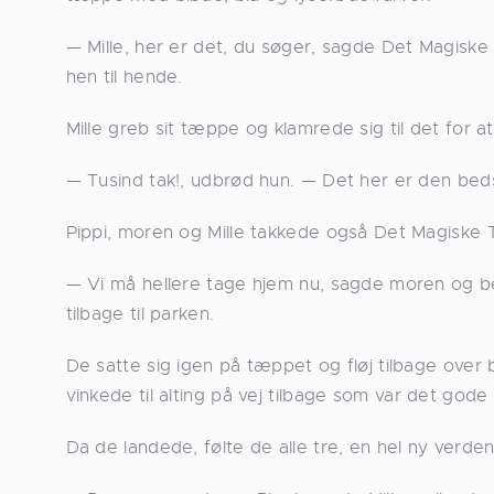
— Mille, her er det, du søger, sagde Det Magisk
hen til hende.
Mille greb sit tæppe og klamrede sig til det for
— Tusind tak!, udbrød hun. — Det her er den bedst
Pippi, moren og Mille takkede også Det Magiske 
— Vi må hellere tage hjem nu, sagde moren og be
tilbage til parken.
De satte sig igen på tæppet og fløj tilbage over 
vinkede til alting på vej tilbage som var det god
Da de landede, følte de alle tre, en hel ny verd