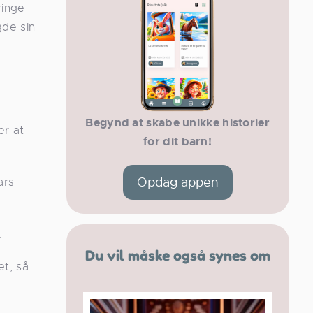
ringe
gde sin
Begynd at skabe unikke historier
er at
for dit barn!
Opdag appen
ars
.
Du vil måske også synes om
et, så