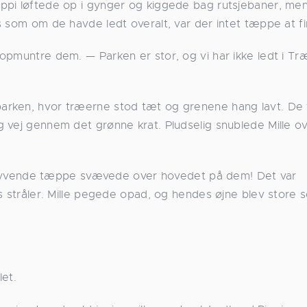
ppi løftede op i gynger og kiggede bag rutsjebaner, me
s som om de havde ledt overalt, var der intet tæppe at f
opmuntre dem. — Parken er stor, og vi har ikke ledt i T
arken, hvor træerne stod tæt og grenene hang lavt. De 
 vej gennem det grønne krat. Pludselig snublede Mille o
Et flyvende tæppe svævede over hovedet på dem! Det var
ns stråler. Mille pegede opad, og hendes øjne blev store 
et.