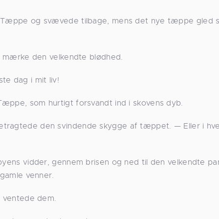
e Tæppe og svævede tilbage, mens det nye tæppe gled st
 at mærke den velkendte blødhed.
e dag i mit liv!
Tæppe, som hurtigt forsvandt ind i skovens dyb.
tragtede den svindende skygge af tæppet. — Eller i hve
byens vidder, gennem brisen og ned til den velkendte park
e gamle venner.
en ventede dem.