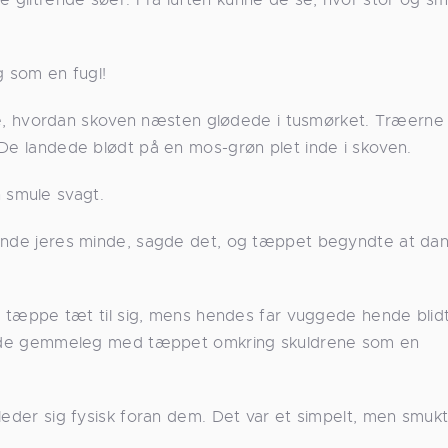
g som en fugl!
 hvordan skoven næsten glødede i tusmørket. Træerne
 De landede blødt på en mos-grøn plet inde i skoven.
 smule svagt.
finde jeres minde, sagde det, og tæppet begyndte at da
it tæppe tæt til sig, mens hendes far vuggede hende blidt
legede gemmeleg med tæppet omkring skuldrene som en
leder sig fysisk foran dem. Det var et simpelt, men smuk