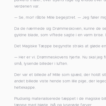
verdenen var.
— Se, mor! råbte Mille begejstret. — Jeg føler mi
Da de nærmede sig Drømmeskoven, kunne de se,
gyldne blade, som viftede sagte i en varm brise.
Det Magiske Tæppe begyndte straks at gløde en
— Her er vi. Drømmeskovens hjerte. Nu skal jeg 
små, lysende billeder i luften.
Der var et billede af Mille som spæd, der holdt s
andet billede viste hende som lille pige, der 
heltekappe.
Pludselig materialiserede tæppet i de magiske bil
tæppe med bløde, blå og lyserøde farver.