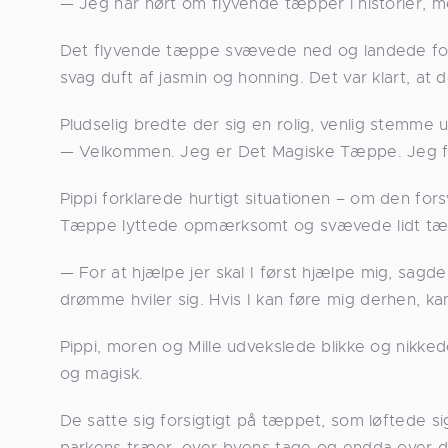
— Jeg har hørt om flyvende tæpper i historier, men
Det flyvende tæppe svævede ned og landede for
svag duft af jasmin og honning. Det var klart, at 
Pludselig bredte der sig en rolig, venlig stemme 
— Velkommen. Jeg er Det Magiske Tæppe. Jeg fæ
Pippi forklarede hurtigt situationen – om den fo
Tæppe lyttede opmærksomt og svævede lidt tætte
— For at hjælpe jer skal I først hjælpe mig, sa
drømme hviler sig. Hvis I kan føre mig derhen, 
Pippi, moren og Mille udvekslede blikke og nikk
og magisk.
De satte sig forsigtigt på tæppet, som løftede sig
parkens træer, over byens tage og endda over de