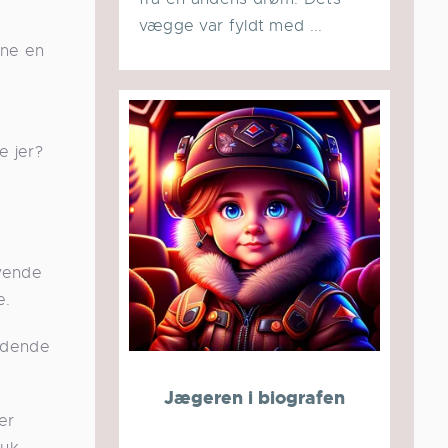
vægge var fyldt med ...
ane en
 jer?
ovende
e.
ændende
Jægeren i biografen
er
muk