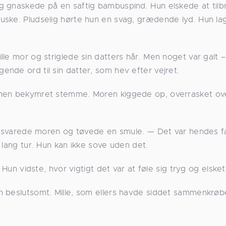
g gnaskede på en saftig bambuspind. Hun elskede at tilb
uske. Pludselig hørte hun en svag, grædende lyd. Hun la
le mor og striglede sin datters hår. Men noget var galt –
nde ord til sin datter, som hev efter vejret.
 men bekymret stemme. Moren kiggede op, overrasket ov
e, svarede moren og tøvede en smule. — Det var hendes f
 lang tur. Hun kan ikke sove uden det.
 Hun vidste, hvor vigtigt det var at føle sig tryg og elsket
n beslutsomt. Mille, som ellers havde siddet sammenkrøb