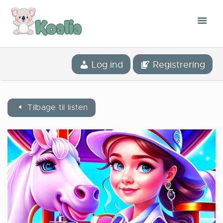
KONCEPTET
Log ind
Registrering
MOBILAPPLIKATIONEN
VORES HISTORIE
BLOG
Tilbage til listen
BIBLIOTEKET
CONTACT
DANSK