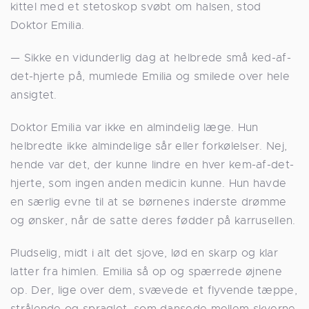
kittel med et stetoskop svøbt om halsen, stod
Doktor Emilia.
— Sikke en vidunderlig dag at helbrede små ked-af-
det-hjerte på, mumlede Emilia og smilede over hele
ansigtet.
Doktor Emilia var ikke en almindelig læge. Hun
helbredte ikke almindelige sår eller forkølelser. Nej,
hende var det, der kunne lindre en hver kem-af-det-
hjerte, som ingen anden medicin kunne. Hun havde
en særlig evne til at se børnenes inderste drømme
og ønsker, når de satte deres fødder på karrusellen.
Pludselig, midt i alt det sjove, lød en skarp og klar
latter fra himlen. Emilia så op og spærrede øjnene
op. Der, lige over dem, svævede et flyvende tæppe,
strålende og spraglet, som dansede mellem skyerne.