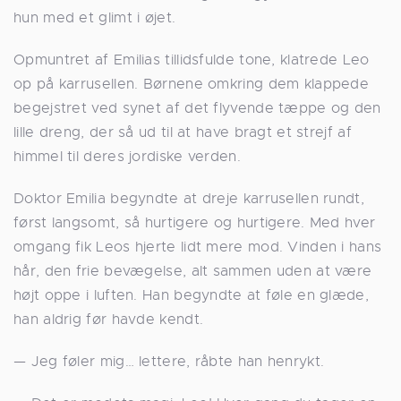
hun med et glimt i øjet.
Opmuntret af Emilias tillidsfulde tone, klatrede Leo
op på karrusellen. Børnene omkring dem klappede
begejstret ved synet af det flyvende tæppe og den
lille dreng, der så ud til at have bragt et strejf af
himmel til deres jordiske verden.
Doktor Emilia begyndte at dreje karrusellen rundt,
først langsomt, så hurtigere og hurtigere. Med hver
omgang fik Leos hjerte lidt mere mod. Vinden i hans
hår, den frie bevægelse, alt sammen uden at være
højt oppe i luften. Han begyndte at føle en glæde,
han aldrig før havde kendt.
— Jeg føler mig… lettere, råbte han henrykt.