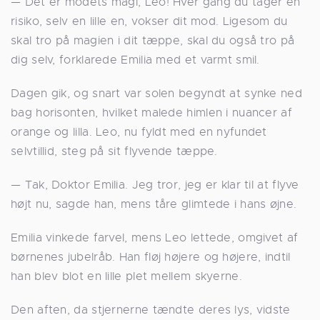
— Det er modets magi, Leo! Hver gang du tager en
risiko, selv en lille en, vokser dit mod. Ligesom du
skal tro på magien i dit tæppe, skal du også tro på
dig selv, forklarede Emilia med et varmt smil.
Dagen gik, og snart var solen begyndt at synke ned
bag horisonten, hvilket malede himlen i nuancer af
orange og lilla. Leo, nu fyldt med en nyfundet
selvtillid, steg på sit flyvende tæppe.
— Tak, Doktor Emilia. Jeg tror, jeg er klar til at flyve
højt nu, sagde han, mens tåre glimtede i hans øjne.
Emilia vinkede farvel, mens Leo lettede, omgivet af
børnenes jubelråb. Han fløj højere og højere, indtil
han blev blot en lille plet mellem skyerne.
Den aften, da stjernerne tændte deres lys, vidste