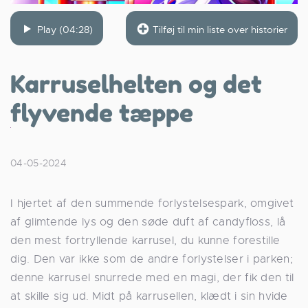
Play (04:28)
Tilføj til min liste over historier
Karruselhelten og det
flyvende tæppe
04-05-2024
I hjertet af den summende forlystelsespark, omgivet
af glimtende lys og den søde duft af candyfloss, lå
den mest fortryllende karrusel, du kunne forestille
dig. Den var ikke som de andre forlystelser i parken;
denne karrusel snurrede med en magi, der fik den til
at skille sig ud. Midt på karrusellen, klædt i sin hvide