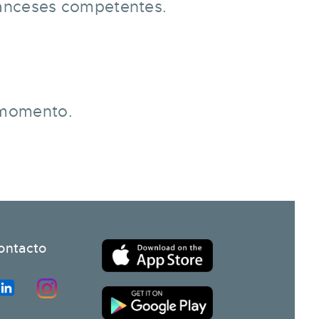
 franceses competentes.
r momento.
ontacto