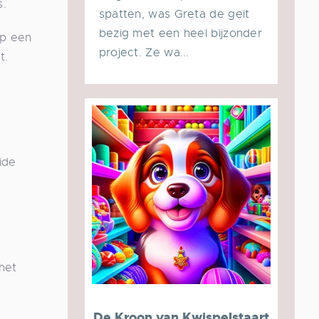
s.
spatten, was Greta de geit
bezig met een heel bijzonder
Op een
project. Ze wa...
t.
e
ide
 het
De Kroon van Kwispelstaart