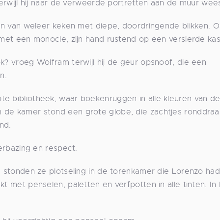
 terwijl hij naar de verweerde portretten aan de muur wee
hten van weleer keken met diepe, doordringende blikken. 
 met een monocle, zijn hand rustend op een versierde kas
k? vroeg Wolfram terwijl hij de geur opsnoof, die een
n.
te bibliotheek, waar boekenruggen in alle kleuren van d
 de kamer stond een grote globe, die zachtjes ronddraa
nd.
verbazing en respect.
e, stonden ze plotseling in de torenkamer die Lorenzo had
t met penselen, paletten en verfpotten in alle tinten. In