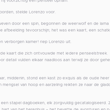
l hij voorzichtig een penseel opnam.
oorden, stelde Lorenzo voor.
eweven door een spin, begonnen de weerwolf en de lama
e afbeelding tevoorschijn; het was een kaart, een schatk
en verborgen kamer! riep Lorenzo uit.
r de kaart die zich ontvouwde met iedere penseelstreek.
r detail vulden elkaar naadloos aan terwijl ze door geh
aar, middenin, stond een kast zo exquis als de oude heer
n mengsel van hoop en aarzeling reikten ze naar de glad
r een stapel dagboeken, elk zorgvuldig gecatalogiseerd. 
hart van het herenhuis – het bevatte de avonturen en p