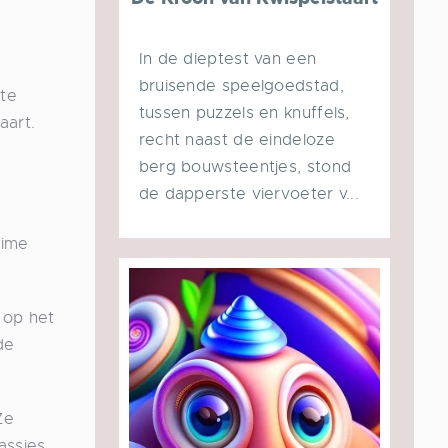
In de dieptest van een
bruisende speelgoedstad,
 te
tussen puzzels en knuffels,
aart.
recht naast de eindeloze
berg bouwsteentjes, stond
de dapperste viervoeter v...
eime
 op het
de
Ze
assies