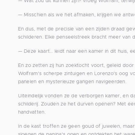
— Wat zou dit kunnen zijn? vroeg Wolfram, terwij
— Misschien als we het afmaken, krijgen we antw
En dus, met de precisie van een zijden draad g
schilderen. Elke penseelstreek bracht meer van d
— Deze kaart… leidt naar een kamer in dit huis, e
En zo zetten zij hun zoektocht voort, geleid doo
Wolfram's scherpe zintuigen en Lorenzo's oog voo
panelen en mysterieuze gangen navigeerden.
Uiteindelijk vonden ze de verborgen kamer, en d
schilderij. Zouden ze het durven openen? Met ee
handvatten.
In de kast troffen ze geen goud of juwelen, maa
sloegen de pagina's open en ontdekten het ware 