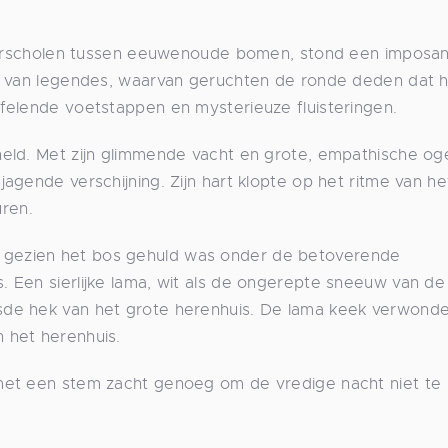
, verscholen tussen eeuwenoude bomen, stond een imposan
s van legendes, waarvan geruchten de ronde deden dat h
felende voetstappen en mysterieuze fluisteringen.
held. Met zijn glimmende vacht en grote, empathische o
agende verschijning. Zijn hart klopte op het ritme van he
uren.
gezien het bos gehuld was onder de betoverende
 Een sierlijke lama, wit als de ongerepte sneeuw van de
sde hek van het grote herenhuis. De lama keek verwond
 het herenhuis.
met een stem zacht genoeg om de vredige nacht niet te