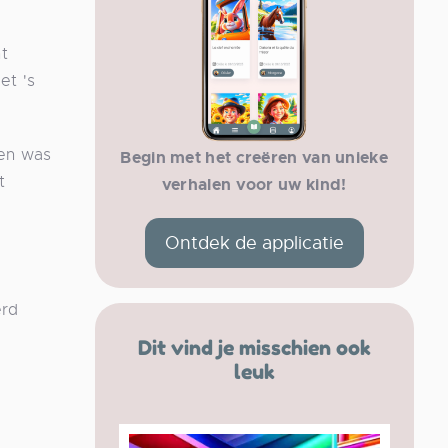
t
et 's
gen was
Begin met het creëren van unieke
t
verhalen voor uw kind!
Ontdek de applicatie
erd
Dit vind je misschien ook
leuk