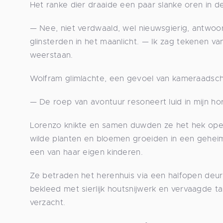
Het ranke dier draaide een paar slanke oren in de
— Nee, niet verdwaald, wel nieuwsgierig, antwoor
glinsterden in het maanlicht. — Ik zag tekenen van
weerstaan.
Wolfram glimlachte, een gevoel van kameraadsc
— De roep van avontuur resoneert luid in mijn 
Lorenzo knikte en samen duwden ze het hek open
wilde planten en bloemen groeiden in een geheim
een van haar eigen kinderen.
Ze betraden het herenhuis via een halfopen deur
bekleed met sierlijk houtsnijwerk en vervaagde t
verzacht.