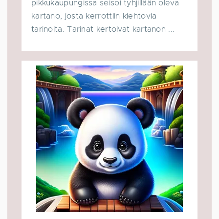
pikkukaupungissa seisoi tyhjillään oleva
kartano, josta kerrottiin kiehtovia
tarinoita. Tarinat kertoivat kartanon ...