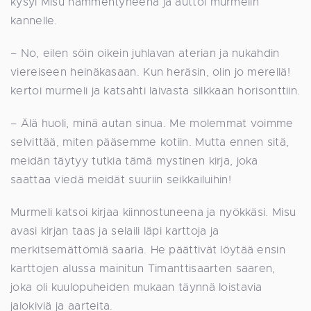
kysyi Misu hämmentyneenä ja auttoi murmelin
kannelle.
– No, eilen söin oikein juhlavan aterian ja nukahdin
viereiseen heinäkasaan. Kun heräsin, olin jo merellä!
kertoi murmeli ja katsahti laivasta silkkaan horisonttiin.
– Älä huoli, minä autan sinua. Me molemmat voimme
selvittää, miten pääsemme kotiin. Mutta ennen sitä,
meidän täytyy tutkia tämä mystinen kirja, joka
saattaa viedä meidät suuriin seikkailuihin!
Murmeli katsoi kirjaa kiinnostuneena ja nyökkäsi. Misu
avasi kirjan taas ja selaili läpi karttoja ja
merkitsemättömiä saaria. He päättivät löytää ensin
karttojen alussa mainitun Timanttisaarten saaren,
joka oli kuulopuheiden mukaan täynnä loistavia
jalokiviä ja aarteita.