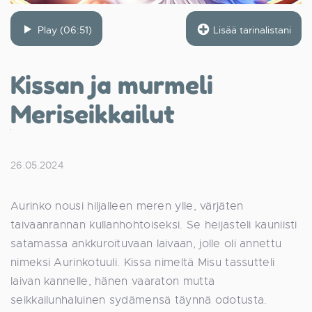
Play (06:51)
Lisää tarinalistani
Kissan ja murmeli
Meriseikkailut
26.05.2024
Aurinko nousi hiljalleen meren ylle, värjäten
taivaanrannan kullanhohtoiseksi. Se heijasteli kauniisti
satamassa ankkuroituvaan laivaan, jolle oli annettu
nimeksi Aurinkotuuli. Kissa nimeltä Misu tassutteli
laivan kannelle, hänen vaaraton mutta
seikkailunhaluinen sydämensä täynnä odotusta.