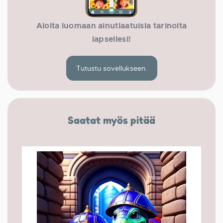
Aloita luomaan ainutlaatuisia tarinoita
lapsellesi!
Tutustu sovellukseen.
Saatat myös pitää