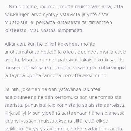
– Niin olemme, murmeli, mutta muistetaan aina, että
seikkailujen arvo syntyy ystävistä ja yhteisistä
muistoista, ei pelkästä kultaisesta tai timanttien
loisteesta, Misu vastasi lämpimästi.
Aikanaan, kun he olivat kokeneet monta
unohtumatonta hetkeä ja olleet oppineet monia uusia
asioita, Misu ja murmeli palasivat takaisin kotiinsa. He
tunsivat olevansa eri elukoita; viisaampia, rohkeampia
ja täynnä upeita tarinoita kerrottavaksi muille.
Ja niin, jokainen heidän ystävänsä kuunteli
haltioituneena heidän kertomuksiaan unenomaisista
saarista, puhuvista kilpikonnista ja salaisista aarteista.
Kirja säilyi Misun ylpeänä aarteenaan hänen pienessä
kirjahyllyssään, muistutuksena siitä, että oikea
seikkailu löytyy ystävien rohkeiden sydänten kautta.