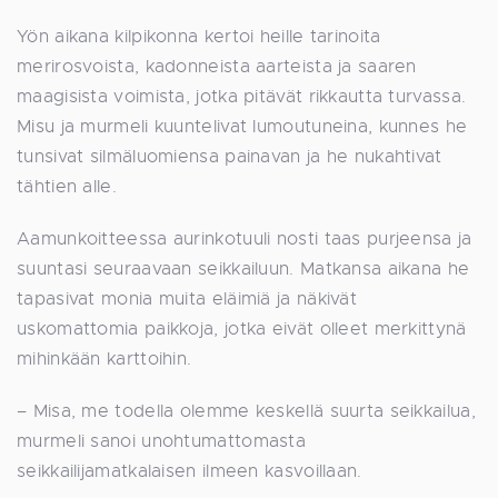
Yön aikana kilpikonna kertoi heille tarinoita
merirosvoista, kadonneista aarteista ja saaren
maagisista voimista, jotka pitävät rikkautta turvassa.
Misu ja murmeli kuuntelivat lumoutuneina, kunnes he
tunsivat silmäluomiensa painavan ja he nukahtivat
tähtien alle.
Aamunkoitteessa aurinkotuuli nosti taas purjeensa ja
suuntasi seuraavaan seikkailuun. Matkansa aikana he
tapasivat monia muita eläimiä ja näkivät
uskomattomia paikkoja, jotka eivät olleet merkittynä
mihinkään karttoihin.
– Misa, me todella olemme keskellä suurta seikkailua,
murmeli sanoi unohtumattomasta
seikkailijamatkalaisen ilmeen kasvoillaan.