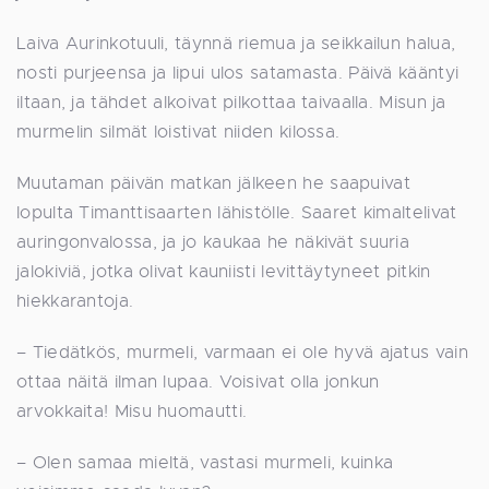
Laiva Aurinkotuuli, täynnä riemua ja seikkailun halua,
nosti purjeensa ja lipui ulos satamasta. Päivä kääntyi
iltaan, ja tähdet alkoivat pilkottaa taivaalla. Misun ja
murmelin silmät loistivat niiden kilossa.
Muutaman päivän matkan jälkeen he saapuivat
lopulta Timanttisaarten lähistölle. Saaret kimaltelivat
auringonvalossa, ja jo kaukaa he näkivät suuria
jalokiviä, jotka olivat kauniisti levittäytyneet pitkin
hiekkarantoja.
– Tiedätkös, murmeli, varmaan ei ole hyvä ajatus vain
ottaa näitä ilman lupaa. Voisivat olla jonkun
arvokkaita! Misu huomautti.
– Olen samaa mieltä, vastasi murmeli, kuinka