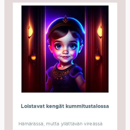
Loistavat kengät kummitustalossa
Hämärässä, mutta yllättävän vireässä