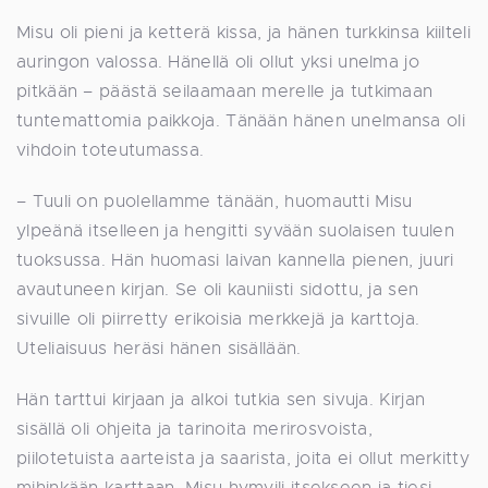
Misu oli pieni ja ketterä kissa, ja hänen turkkinsa kiilteli
auringon valossa. Hänellä oli ollut yksi unelma jo
pitkään – päästä seilaamaan merelle ja tutkimaan
tuntemattomia paikkoja. Tänään hänen unelmansa oli
vihdoin toteutumassa.
– Tuuli on puolellamme tänään, huomautti Misu
ylpeänä itselleen ja hengitti syvään suolaisen tuulen
tuoksussa. Hän huomasi laivan kannella pienen, juuri
avautuneen kirjan. Se oli kauniisti sidottu, ja sen
sivuille oli piirretty erikoisia merkkejä ja karttoja.
Uteliaisuus heräsi hänen sisällään.
Hän tarttui kirjaan ja alkoi tutkia sen sivuja. Kirjan
sisällä oli ohjeita ja tarinoita merirosvoista,
piilotetuista aarteista ja saarista, joita ei ollut merkitty
mihinkään karttaan. Misu hymyili itsekseen ja tiesi