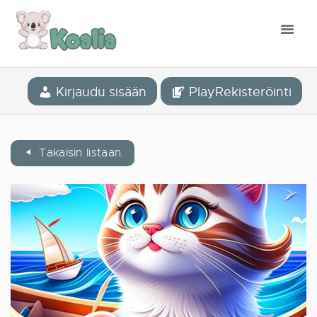
KÄSITE
Kirjaudu sisään
PlayRekisteröinti
MOBIILISOVELLUS
MEIDÄN TARINAMME
BLOG
Takaisin listaan.
KIRJASTO
CONTACT
SUOMI