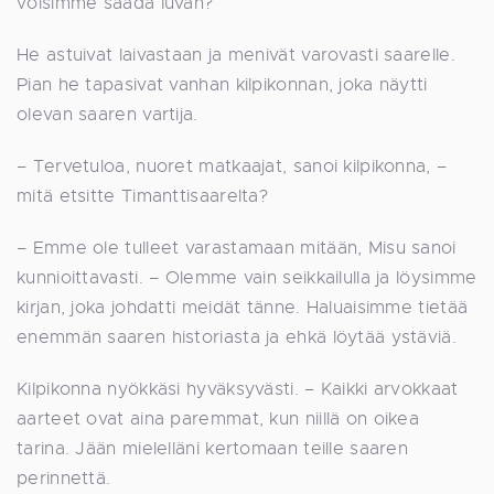
voisimme saada luvan?
He astuivat laivastaan ja menivät varovasti saarelle.
Pian he tapasivat vanhan kilpikonnan, joka näytti
olevan saaren vartija.
– Tervetuloa, nuoret matkaajat, sanoi kilpikonna, –
mitä etsitte Timanttisaarelta?
– Emme ole tulleet varastamaan mitään, Misu sanoi
kunnioittavasti. – Olemme vain seikkailulla ja löysimme
kirjan, joka johdatti meidät tänne. Haluaisimme tietää
enemmän saaren historiasta ja ehkä löytää ystäviä.
Kilpikonna nyökkäsi hyväksyvästi. – Kaikki arvokkaat
aarteet ovat aina paremmat, kun niillä on oikea
tarina. Jään mielelläni kertomaan teille saaren
perinnettä.