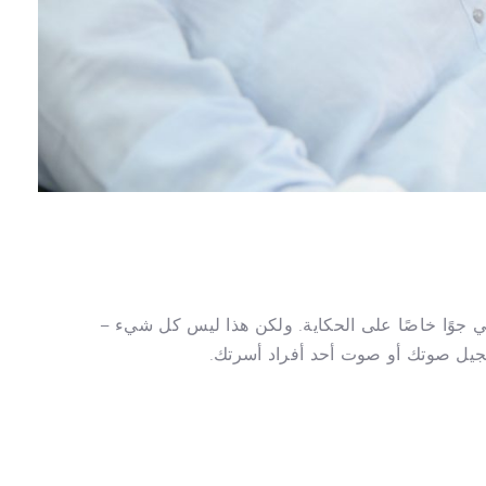
م يضفي جوًا خاصًا على الحكاية. ولكن هذا ليس كل شيء –