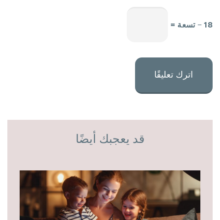
18 − تسعة =
قد يعجبك أيضًا