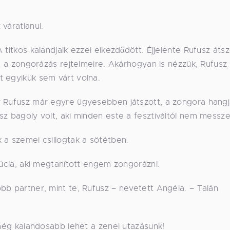
váratlanul.
titkos kalandjaik ezzel elkezdődött. Éjjelente Rufusz áts
őt a zongorázás rejtelmeire. Akárhogyan is nézzük, Rufusz
t egyikük sem várt volna.
r Rufusz már egyre ügyesebben játszott, a zongora hang
z bagoly volt, aki minden este a fesztiváltól nem messze
 a szemei csillogtak a sötétben.
Lúcia, aki megtanított engem zongorázni.
bb partner, mint te, Rufusz – nevetett Angéla. – Talán
 még kalandosabb lehet a zenei utazásunk!