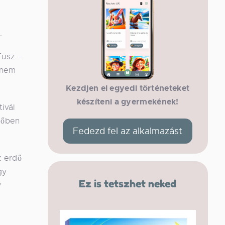
.
fusz –
y nem
Kezdjen el egyedi történeteket
készíteni a gyermekének!
ivál
gőben
Fedezd fel az alkalmazást
z erdő
gy
Ez is tetszhet neked
y