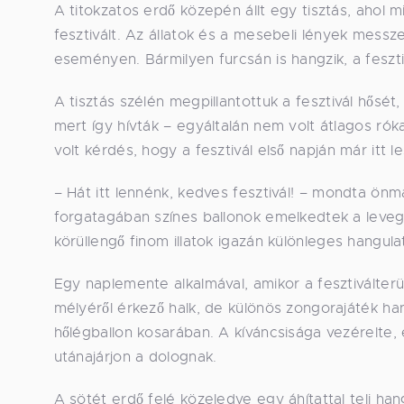
A titokzatos erdő közepén állt egy tisztás, ahol
fesztivált. Az állatok és a mesebeli lények messz
eseményen. Bármilyen furcsán is hangzik, a feszti
A tisztás szélén megpillantottuk a fesztivál hősét
mert így hívták – egyáltalán nem volt átlagos rók
volt kérdés, hogy a fesztivál első napján már itt le
– Hát itt lennénk, kedves fesztivál! – mondta önm
forgatagában színes ballonok emelkedtek a leveg
körüllengő finom illatok igazán különleges hangul
Egy naplemente alkalmával, amikor a fesztiválterü
mélyéről érkező halk, de különös zongorajáték ha
hőlégballon kosarában. A kíváncsisága vezérelte, 
utánajárjon a dolognak.
A sötét erdő felé közeledve egy áhítattal teli han