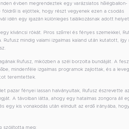
 minden évben megrendeztek egy varázslatos hőlégballon-
e földről is eljöttek, hogy részt vegyenek ezen a csodás
vál idén egy igazán különleges találkozásnak adott helyet
, egy kíváncsi rókát. Piros szőrrel és fényes szemekkel, Ru
a. Rufusz mindig valami izgalmas kaland után kutatott, íg
sz.
agának Rufusz, miközben a szél borzolta bundáját. A feszt
őbe, mindenféle izgalmas programok zajlottak, és a leve
atot teremtettek.
let pazar fényei lassan halványultak, Rufusz észrevette a
ngját. A távolban látta, ahogy egy hatalmas zongora áll e
és egy kis vonakodás után elindult az erdő irányába, hog
g szólította meg: