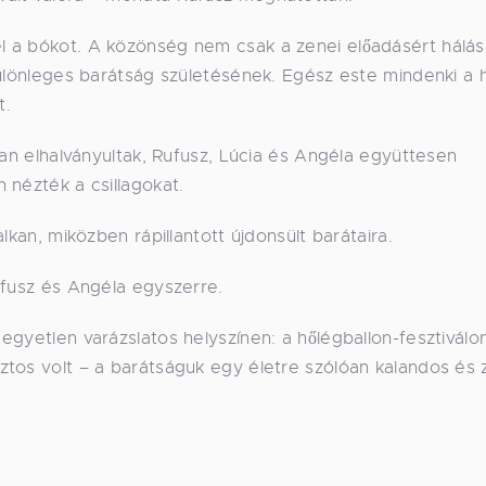
l a bókot. A közönség nem csak a zenei előadásért hálás
különleges barátság születésének. Egész este mindenki a
t.
san elhalványultak, Rufusz, Lúcia és Angéla együttesen
 nézték a csillagokat.
lkan, miközben rápillantott újdonsült barátaira.
ufusz és Angéla egyszerre.
gyetlen varázslatos helyszínen: a hőlégballon-fesztiválon
tos volt – a barátságuk egy életre szólóan kalandos és 