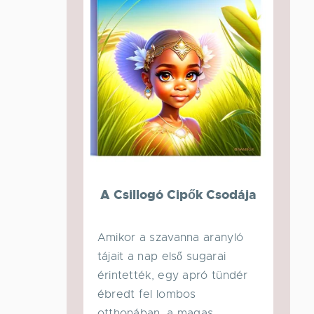
A Csillogó Cipők Csodája
Amikor a szavanna aranyló
tájait a nap első sugarai
érintették, egy apró tündér
ébredt fel lombos
otthonában, a magas