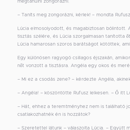
megtanulni zongorázni.
– Taníts meg zongorázni, kérlek! – mondta Rufusz 
Lúcia elmosolyodott, és magabiztosan bólintott. A 
tisztás szélére, és Lúcia szorgalmasan tanította 
Lúcia hamarosan szoros barátságot kötöttek, ami
Egy különösen ragyogó csillagos éjszakán, amiko
nőt vonzott a tisztásra. Angéla egy okos és merés
– Mi ez a csodás zene? – kérdezte Angéla, akinek
– Angéla! – köszöntötte Rufusz lelkesen. – Ő itt 
– Hát, ehhez a teremtményhez nem is található jo
csatlakozhatnék én is hozzátok?
– Szeretettel látunk – válaszolta Lúcia. – Együtt