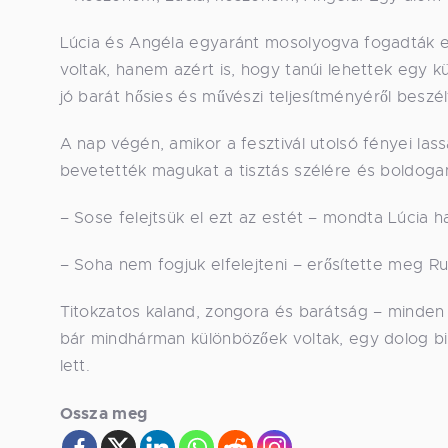
Lúcia és Angéla egyaránt mosolyogva fogadták e
voltak, hanem azért is, hogy tanúi lehettek egy 
jó barát hősies és művészi teljesítményéről beszél
A nap végén, amikor a fesztivál utolsó fényei las
bevetették magukat a tisztás szélére és boldogan
– Sose felejtsük el ezt az estét – mondta Lúcia ha
– Soha nem fogjuk elfelejteni – erősítette meg R
Titokzatos kaland, zongora és barátság – minden e
bár mindhárman különbözőek voltak, egy dolog biz
lett.
Ossza meg