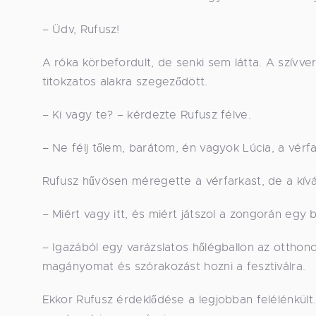
– Üdv, Rufusz!
A róka körbefordult, de senki sem látta. A szívv
titokzatos alakra szegeződött.
– Ki vagy te? – kérdezte Rufusz félve.
– Ne félj tőlem, barátom, én vagyok Lúcia, a vérf
Rufusz hűvösen méregette a vérfarkast, de a kívá
– Miért vagy itt, és miért játszol a zongorán egy
– Igazából egy varázslatos hőlégballon az otthono
magányomat és szórakozást hozni a fesztiválra.
Ekkor Rufusz érdeklődése a legjobban felélénkült. 