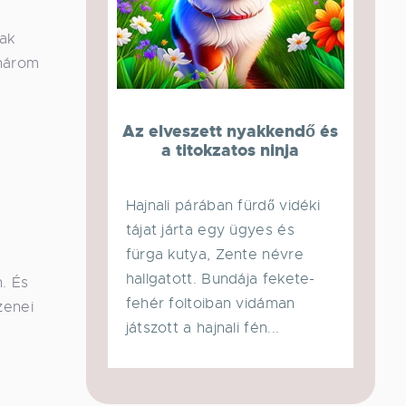
ak
 három
Az elveszett nyakkendő és
a titokzatos ninja
Hajnali párában fürdő vidéki
tájat járta egy ügyes és
fürga kutya, Zente névre
hallgatott. Bundája fekete-
. És
fehér foltoiban vidáman
zenei
játszott a hajnali fén...