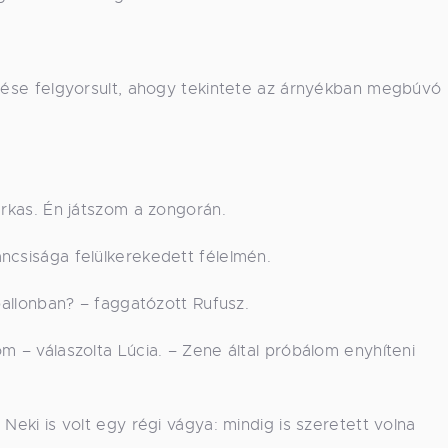
erése felgyorsult, ahogy tekintete az árnyékban megbúvó
arkas. Én játszom a zongorán.
ncsisága felülkerekedett félelmén.
 ballonban? – faggatózott Rufusz.
m – válaszolta Lúcia. – Zene által próbálom enyhíteni
Neki is volt egy régi vágya: mindig is szeretett volna