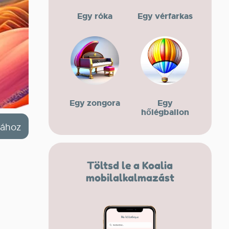
Egy róka
Egy vérfarkas
Egy zongora
Egy
hőlégballon
jához
Töltsd le a Koalia
mobilalkalmazást