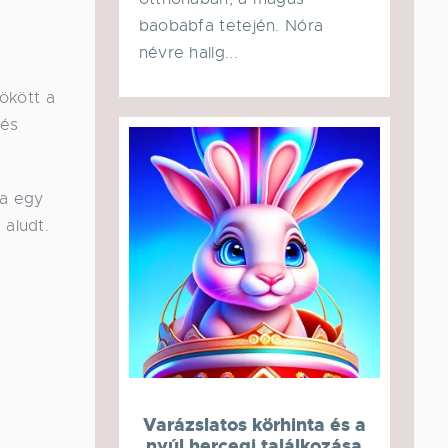
baobabfa tetején. Nóra
névre hallg...
zökött a
 és
ja egy
 aludt.
Varázslatos körhinta és a
nyúl hercegi találkozása