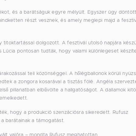
ékot, és a barátságuk egyre mélyült. Egyszer úgy döntöt
ndketten részt vesznek, és amely meglepi majd a fesztiv
itoktartással dolgozott. A fesztivál utolsó napjára készü
s Lúcia pontosan tudták, hogy valami különlegeset készít
várakozással teli közönséggel. A hőlégballonok körüli nyüz
dtek a zongora kosarával a tisztás fölé. Angéla szervezt
ső pillanatban elbűvölte a hallgatóságot. A dallamok kitö
é emelkedett.
ték, hogy a produkció szenzációsra sikeredett. Rufusz
a barátainak a támogatást.
vált valóra – mondta Rufusz meghatottan.