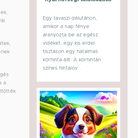
tek,
Egy tavaszi délutánon,
ál
amikor a nap fénye
aranyozta be az egész
vidéket, egy kis erdei
ltek,
tisztáson egy hatalmas
enek
körhinta állt. A körhintán
színes hintalov...
sgés
e a
ltötték