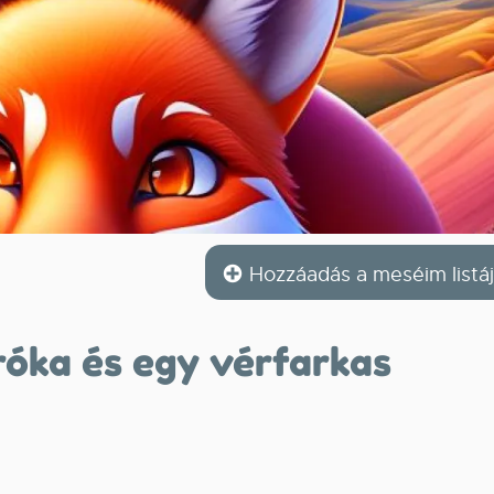
Hozzáadás a meséim listá
róka és egy vérfarkas