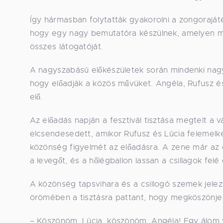
Így hármasban folytatták gyakorolni a zongoraját
hogy egy nagy bemutatóra készülnek, amelyen mi
összes látogatóját.
A nagyszabású előkészületek során mindenki nagy t
hogy előadják a közös művüket. Angéla, Rufusz é
elő.
Az előadás napján a fesztivál tisztása megtelt a 
elcsendesedett, amikor Rufusz és Lúcia felemelke
közönség figyelmét az előadásra. A zene már az el
a levegőt, és a hőlégballon lassan a csillagok fel
A közönség tapsvihara és a csillogó szemek jelez
örömében a tisztásra pattant, hogy megköszönje 
– Köszönöm, Lúcia, köszönöm, Angéla! Egy álom 