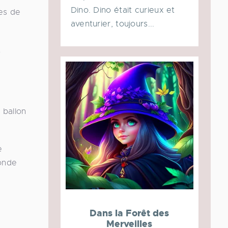
Dino. Dino était curieux et
ces de
aventurier, toujours...
t
 ballon
e
monde
Dans la Forêt des
Merveilles