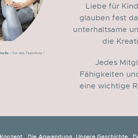
Liebe für Kin
glauben fest dar
unterhaltsame un
die Kreat
nelle
– für das Teamfoto !
Jedes Mitgl
Fähigkeiten un
eine wichtige R
 Konzept
Die Anwendung
Unsere Geschichte
D