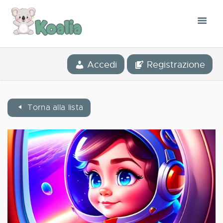
IL CONCETTO
Accedi
Registrazione
L’APPLICAZIONE
LA NOSTRA STORIA
BLOG
Torna alla lista
LA BIBLIOTECA
CONTACT
ITALIANO