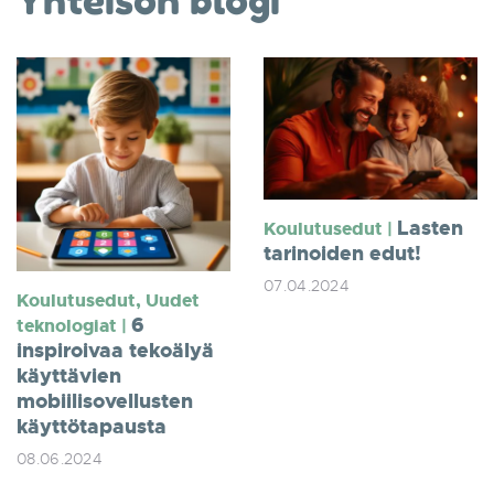
Lasten
Koulutusedut |
tarinoiden edut!
07.04.2024
Koulutusedut, Uudet
6
teknologiat |
inspiroivaa tekoälyä
käyttävien
mobiilisovellusten
käyttötapausta
08.06.2024