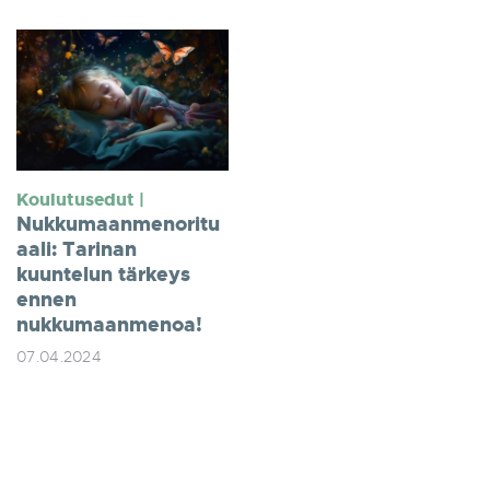
Koulutusedut |
Nukkumaanmenoritu
aali: Tarinan
kuuntelun tärkeys
ennen
nukkumaanmenoa!
07.04.2024