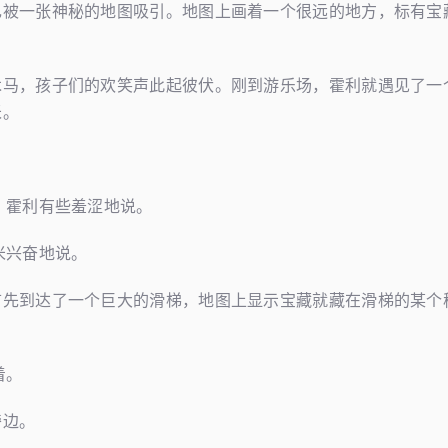
己被一张神秘的地图吸引。地图上画着一个很远的地方，标有宝
木马，孩子们的欢笑声此起彼伏。刚到游乐场，霍利就遇见了一
米。
。霍利有些羞涩地说。
米兴奋地说。
首先到达了一个巨大的滑梯，地图上显示宝藏就藏在滑梯的某个
着。
旁边。