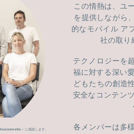
この情熱は、ユ
を提供しながら
的なモバイル ア
社の取り
テクノロジーを
福に対する深い
どもたちの創造
安全なコンテン
各メンバーは多
fessionnelle
– に感謝します。