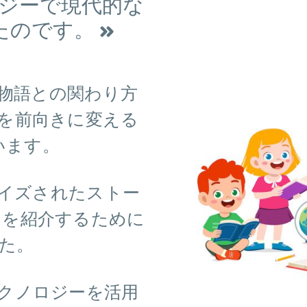
ロジーで現代的な
のです。 »
物語との関わり方
を前向きに変える
います。
イズされたストー
トを紹介するために
した。
クノロジーを活用