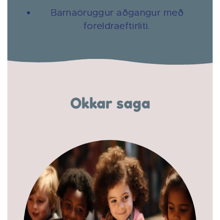
Barnaöruggur aðgangur með
foreldraeftirliti.
Okkar saga