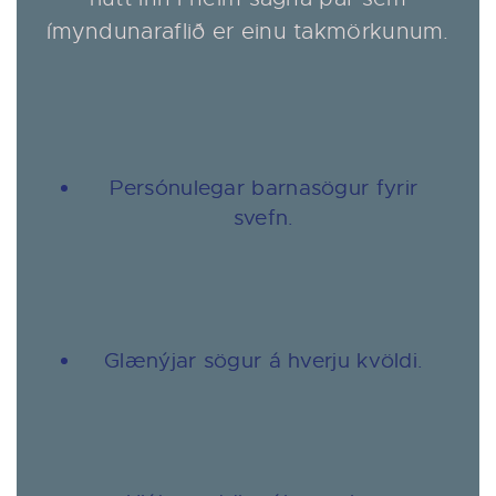
ímyndunaraflið er einu takmörkunum.
Persónulegar barnasögur fyrir
svefn.
Glænýjar sögur á hverju kvöldi.