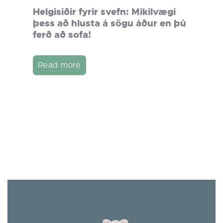
Helgisiðir fyrir svefn: Mikilvægi
þess að hlusta á sögu áður en þú
ferð að sofa!
Read more