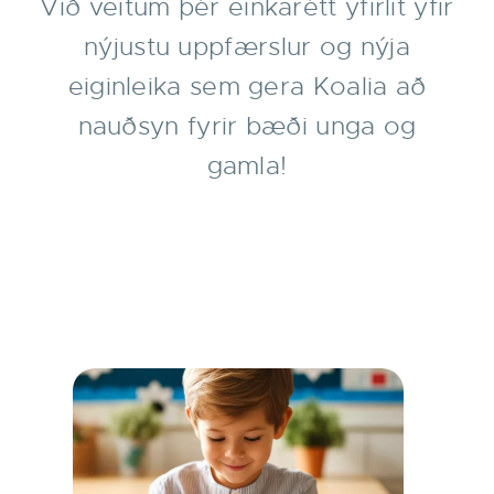
Við veitum þér einkarétt yfirlit yfir
nýjustu uppfærslur og nýja
eiginleika sem gera Koalia að
nauðsyn fyrir bæði unga og
gamla!