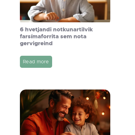
6 hvetjandi notkunartilvik
farsímaforrita sem nota
gervigreind
Read more