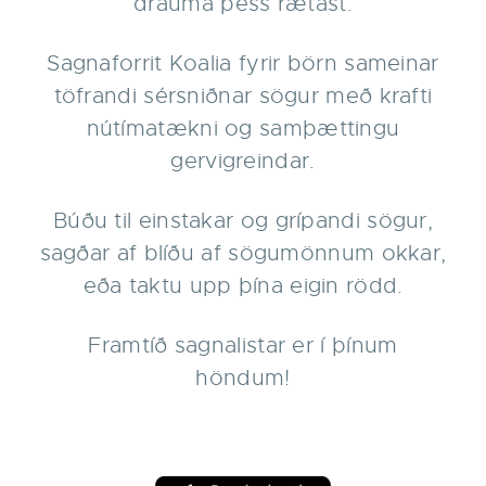
drauma þess rætast.
Sagnaforrit Koalia fyrir börn sameinar
töfrandi sérsniðnar sögur með krafti
nútímatækni og samþættingu
gervigreindar.
Búðu til einstakar og grípandi sögur,
sagðar af blíðu af sögumönnum okkar,
eða taktu upp þína eigin rödd.
Framtíð sagnalistar er í þínum
höndum!