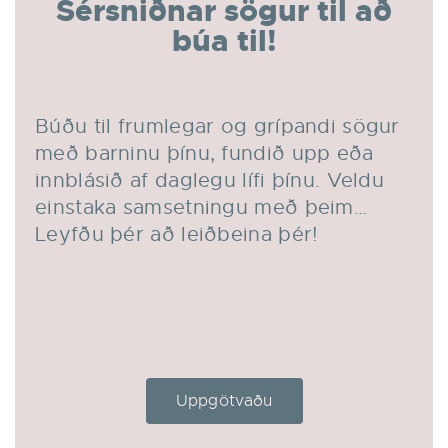
Sérsniðnar sögur til að
búa til!
Búðu til frumlegar og grípandi sögur
með barninu þínu, fundið upp eða
innblásið af daglegu lífi þínu. Veldu
einstaka samsetningu með þeim…
Leyfðu þér að leiðbeina þér!
Uppgötvaðu