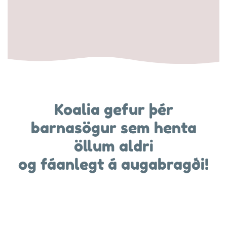
Koalia gefur þér
barnasögur sem henta
öllum aldri
og fáanlegt á augabragði!