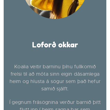
Loforð okkar
Koalia veitir barninu þínu fullkomið
frelsi til að móta sinn eigin dásamlega
heim og hlusta á sögur sem það hefur
samið sjálft.
Í gegnum frásögnina verður barnið þitt
flutt inn í heim sagna þar sem