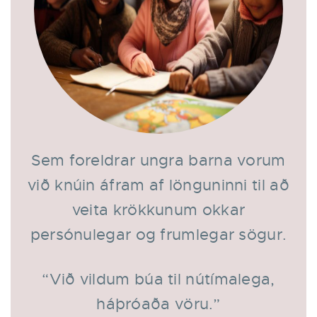
Sem foreldrar ungra barna vorum
við knúin áfram af lönguninni til að
veita krökkunum okkar
persónulegar og frumlegar sögur.
“Við vildum búa til nútímalega,
háþróaða vöru.”