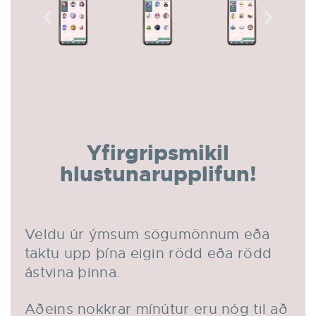
Yfirgripsmikil
hlustunarupplifun!
Veldu úr ýmsum sögumönnum eða
taktu upp þína eigin rödd eða rödd
ástvina þinna.
Aðeins nokkrar mínútur eru nóg til að