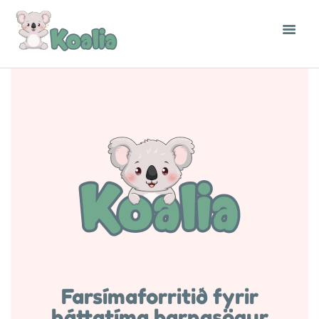
Farsímaforritið fyrir
háttatíma barnasögur