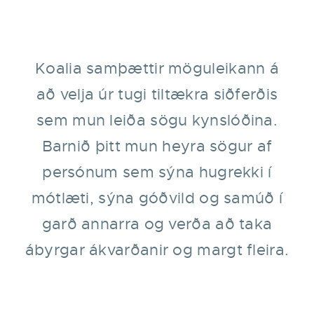
Koalia samþættir möguleikann á
að velja úr tugi tiltækra siðferðis
sem mun leiða sögu kynslóðina.
Barnið þitt mun heyra sögur af
persónum sem sýna hugrekki í
mótlæti, sýna góðvild og samúð í
garð annarra og verða að taka
ábyrgar ákvarðanir og margt fleira.