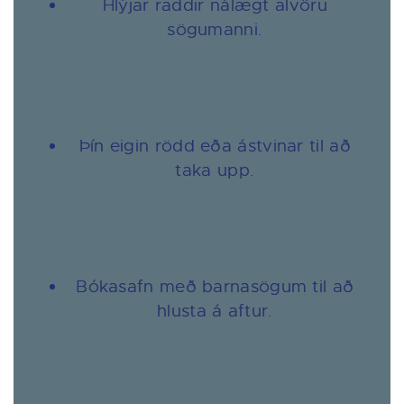
Hlýjar raddir nálægt alvöru
sögumanni.
Þín eigin rödd eða ástvinar til að
taka upp.
Bókasafn með barnasögum til að
hlusta á aftur.