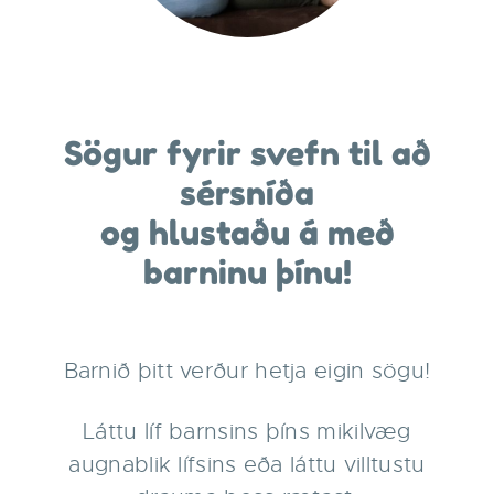
Sögur fyrir svefn til að
sérsníða
og hlustaðu á með
barninu þínu!
Barnið þitt verður hetja eigin sögu!
Láttu líf barnsins þíns mikilvæg
augnablik lífsins eða láttu villtustu