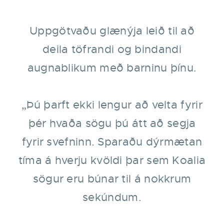
Uppgötvaðu glænýja leið til að
deila töfrandi og bindandi
augnablikum með barninu þínu.
„Þú þarft ekki lengur að velta fyrir
þér hvaða sögu þú átt að segja
fyrir svefninn. Sparaðu dýrmætan
tíma á hverju kvöldi þar sem Koalia
sögur eru búnar til á nokkrum
sekúndum.